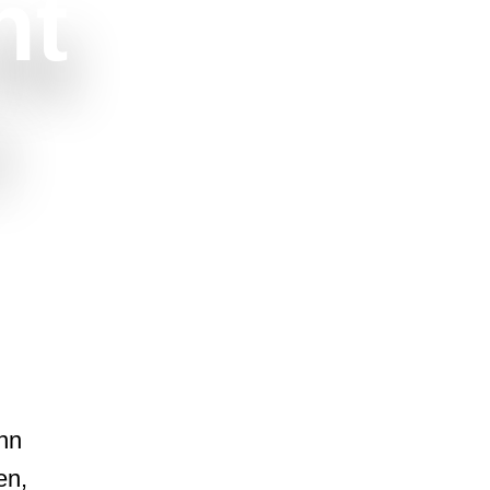
ht
!
enn
en,