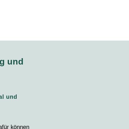
ng und
al und
dafür können