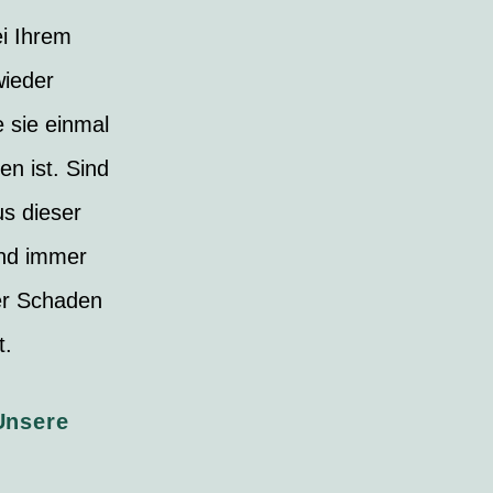
ei Ihrem
wieder
 sie einmal
n ist. Sind
us dieser
und immer
der Schaden
t.
Unsere